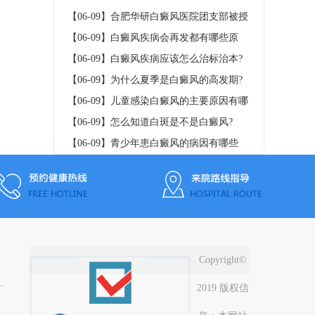
予2020年庐
【06-09】
合肥华研白癜风医院团支部被授
予2020年庐
【06-09】
白癜风疾病会再发都有哪些原
因?
【06-09】
白癜风疾病应该怎么治标治本?
【06-09】
为什么夏季是白癜风的高发期?
【06-09】
儿童感染白癜风的主要原因有哪
些?
【06-09】
怎么知道白斑是不是白癜风?
【06-09】
青少年患白癜风的病因有哪些
呢?
Copyright©
100米（公交四公司站牌旁）
2019 版权信