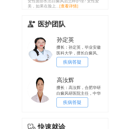
女性面部长出白癜风后怎样护理? 女性爱
美，如果在脸上...
[查看详情]
医护团队
孙定英
擅长：
孙定英，毕业安徽
医科大学，擅长白癜风、
银屑病的诊治，从医...
疾病答疑
高汝辉
擅长：
高汝辉，合肥华研
白癜风研医院主任，中华
中医药学会皮肤病分...
疾病答疑
快速就诊