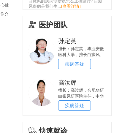
白癜风的疾病诊断该怎么正确进行? 白癜
身心健
风疾病是我们生...
[查看详情]
为你介
医护团队
孙定英
擅长：
孙定英，毕业安徽
医科大学，擅长白癜风、
银屑病的诊治，从医...
疾病答疑
高汝辉
擅长：
高汝辉，合肥华研
白癜风研医院主任，中华
中医药学会皮肤病分...
疾病答疑
快速就诊