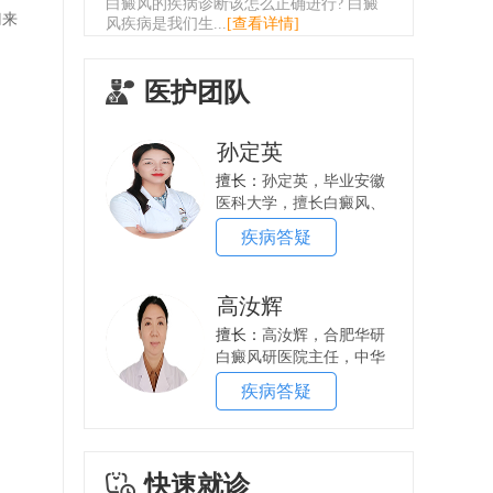
白癜风的疾病诊断该怎么正确进行? 白癜
门来
风疾病是我们生...
[查看详情]
医护团队
孙定英
擅长：
孙定英，毕业安徽
医科大学，擅长白癜风、
银屑病的诊治，从医...
疾病答疑
高汝辉
擅长：
高汝辉，合肥华研
白癜风研医院主任，中华
中医药学会皮肤病分...
疾病答疑
快速就诊