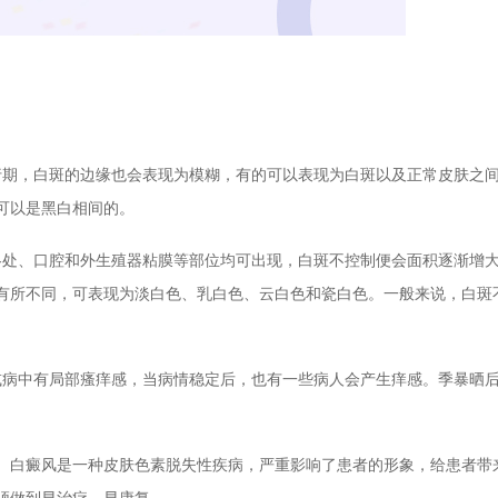
期，白斑的边缘也会表现为模糊，有的可以表现为白斑以及正常皮肤之
可以是黑白相间的。
处、口腔和外生殖器粘膜等部位均可出现，白斑不控制便会面积逐渐增
有所不同，可表现为淡白色、乳白色、云白色和瓷白色。一般来说，白斑
病中有局部瘙痒感，当病情稳定后，也有一些病人会产生痒感。季暴晒
白癜风是一种皮肤色素脱失性疾病，严重影响了患者的形象，给患者带