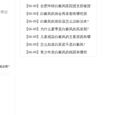
予2020年庐
【06-09】
合肥华研白癜风医院团支部被授
便早日
予2020年庐
【06-09】
白癜风疾病会再发都有哪些原
因?
【06-09】
白癜风疾病应该怎么治标治本?
【06-09】
为什么夏季是白癜风的高发期?
【06-09】
儿童感染白癜风的主要原因有哪
些?
【06-09】
怎么知道白斑是不是白癜风?
【06-09】
青少年患白癜风的病因有哪些
呢?
确诊断?