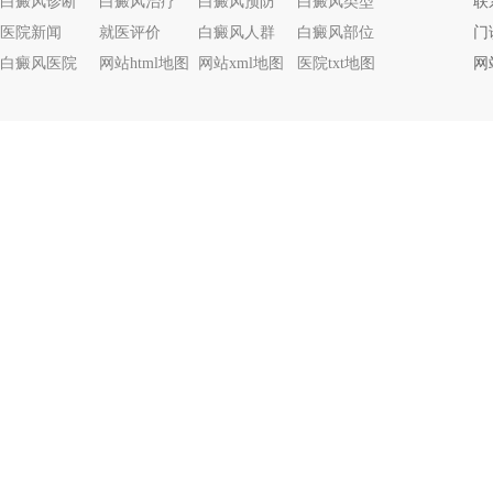
白癜风诊断
白癜风治疗
白癜风预防
白癜风类型
联系
医院新闻
就医评价
白癜风人群
白癜风部位
门
白癜风医院
网站html地图
网站xml地图
医院txt地图
网