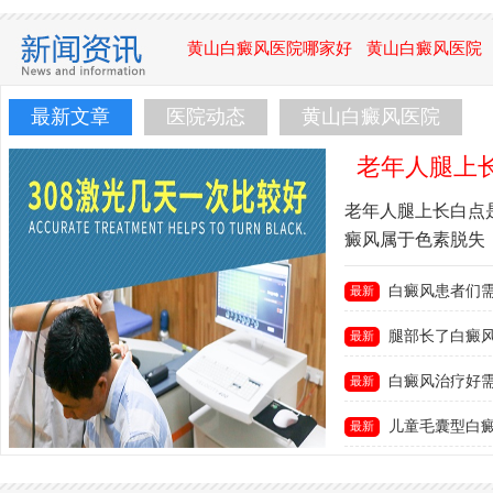
黄山白癜风医院哪家好
黄山白癜风医院
最新文章
医院动态
黄山白癜风医院
老年人腿上
老年人腿上长白点
癜风属于色素脱失，
白癜风患者们需
最新
腿部长了白癜风
最新
白癜风治疗好
最新
儿童毛囊型白
最新