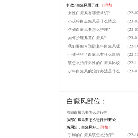
扩散? 白癜风属于难...
[详情]
·女性白癜风有哪些常识?
(22-0
·小孩得白点癫风是什么情况
(23-0
·孕妇白癜风要怎么护理?
(23-0
·如何护理儿童白癜风?
(23-0
·我们要如何预防老年白癜风呢
(22-1
·小孩子得了白癜风有什么影响
(22-1
·该怎么治疗男性的白癜风比较
(22-1
·少年白癜风的治疗办法是什么
(23-0
白癜风部位：
脸部白癜风要怎么进行护
脸部白癜风要怎么进行护理?众
所周知，白癜风好...
[详情]
·手脚的白癜风该怎么治疗?
(22-1