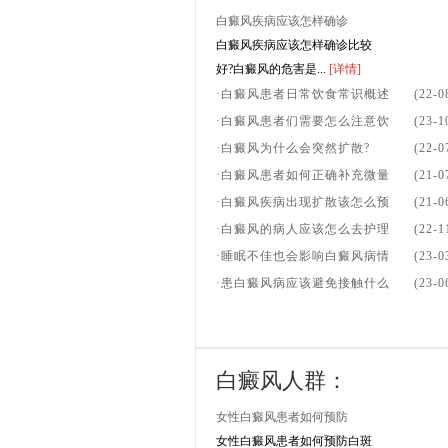
白癜风疾病应该怎样确诊
白癜风疾病应该怎样确诊比较
好?白癜风的危害是...
[详情]
·白癜风患者日常饮食常识概述
(22-0
·白癜风患者们需要怎么注意饮
(23-1
·白癜风为什么会突然扩散?
(22-0
·白癜风患者如何正确补充微量
(21-0
·白癜风疾病出现扩散该怎么预
(21-0
·白癜风的病人应该怎么去护理
(22-1
·睡眠不佳也会影响白癜风病情
(23-0
·患白癜风病应该避免接触什么
(23-0
白癜风人群：
女性白癜风患者如何预防
女性白癜风患者如何预防白斑