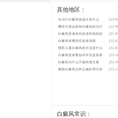
其他地区：
·在治疗白癜风病该注意什么
(23-0
·哪些方面会影响白癜风的治疗
(22-0
·白癜风患者如何促进疾病的好
(21-0
·白癜风有哪些症状表现呢
(22-0
·预防儿童白癜风的方法是什么
(22-0
·白癜风患者要如何补充皮肤黑
(23-1
·白癜风为什么不能吃维生素
(22-1
·胸部白癜风怎样正确护理才好
(21-1
白癜风常识：